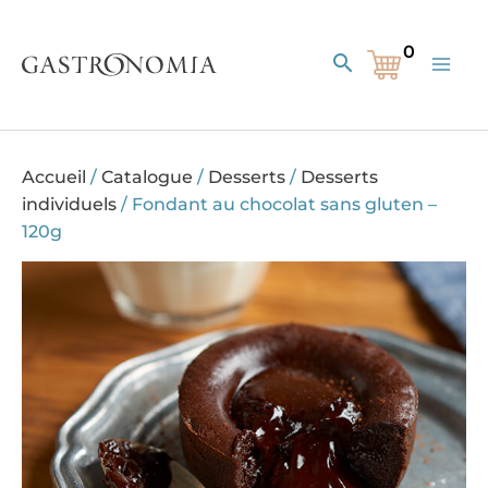
Aller
au
Rechercher
contenu
Accueil
/
Catalogue
/
Desserts
/
Desserts
individuels
/
Fondant au chocolat sans gluten –
120g