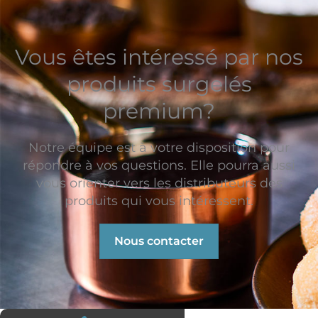
Vous êtes intéressé par nos
produits surgelés
premium?
Notre équipe est à votre disposition pour
répondre à vos questions. Elle pourra aussi
vous orienter vers les distributeurs des
produits qui vous intéressent.
Nous contacter