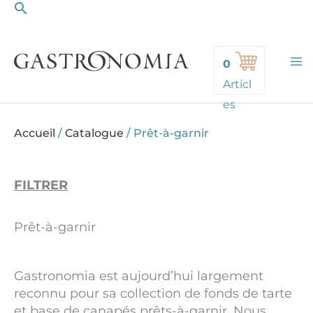
Rechercher
Aller
au
contenu
0
Articl
es
Accueil
/
Catalogue
/
Prêt-à-garnir
FILTRER
Prêt-à-garnir
Gastronomia est aujourd’hui largement
reconnu pour sa collection de fonds de tarte
et base de canapés prêts-à-garnir. Nous