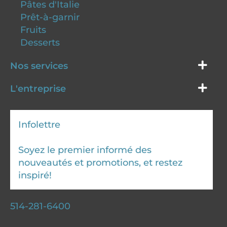
Pâtes d'Italie
Prêt-à-garnir
Fruits
Desserts
Nos services
L'entreprise
Infolettre
Soyez le premier informé des
nouveautés et promotions, et restez
inspiré!
514-281-6400