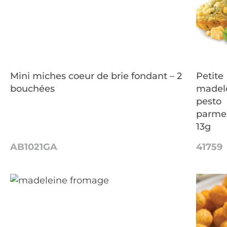
Mini miches coeur de brie fondant – 2
Petite
bouchées
madel
pesto
parme
13g
AB1021GA
41759