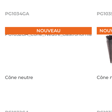
PG1034GA
PG103
NOUVEAU
NOU
Cône neutre
Cône n