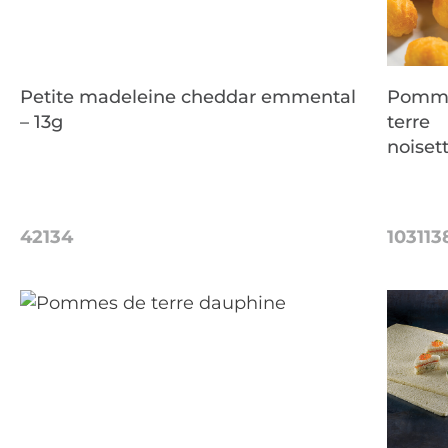
Petite madeleine cheddar emmental
Pomm
– 13g
terre
noiset
42134
103113