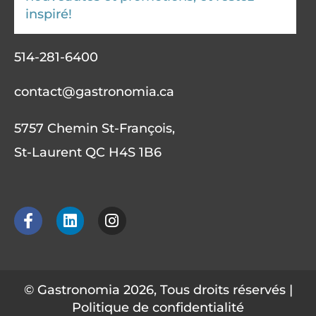
inspiré!
514-281-6400
contact@gastronomia.ca
5757 Chemin St-François,
St-Laurent QC H4S 1B6
F
L
I
a
i
n
c
n
s
e
k
t
b
e
a
o
d
g
© Gastronomia 2026, Tous droits réservés |
o
i
r
Politique de confidentialité