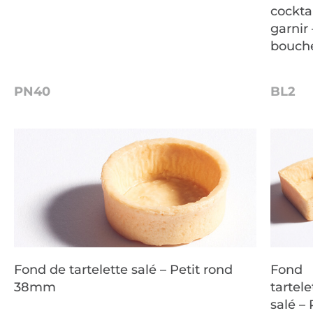
cocktai
garnir 
bouch
PN40
BL2
Fond de tartelette salé – Petit rond
Fond
38mm
tartele
salé – 