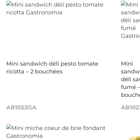
Mini sandwich déli pesto tomate
Mini
ricotta – 2 bouchées
sandw
déli 
fumé –
bouch
AB1023GA
AB102