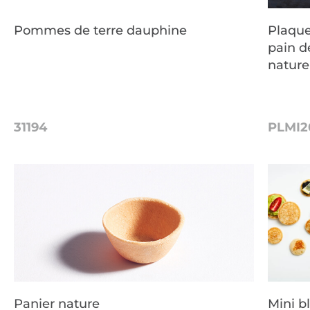
Pommes de terre dauphine
Plaque
pain d
nature
31194
PLMI2
Panier nature
Mini bl