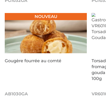
PG1032GA
PG103
NOUVEAU
Gougère fourrée au comté
Torsad
froma
gouda
100g
AB1030GA
VR601