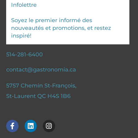
Infolettre
Soyez le premier informé des
nouveautés et promotions, et restez
inspiré!
514-281-6400
contact@gastronomia.ca
5757 Chemin St-François,
St-Laurent QC H4S 1B6
F
L
I
a
i
n
c
n
s