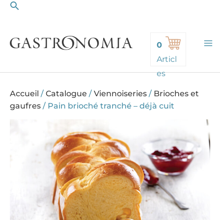
Rechercher
Aller
au
contenu
0
Articl
es
Accueil
/
Catalogue
/
Viennoiseries
/
Brioches et
gaufres
/
Pain brioché tranché – déjà cuit