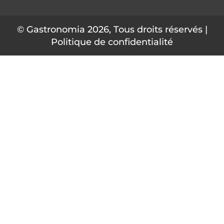
e
k
t
b
e
a
o
d
g
© Gastronomia 2026, Tous droits réservés |
o
i
r
Politique de confidentialité
k
n
a
-
m
f