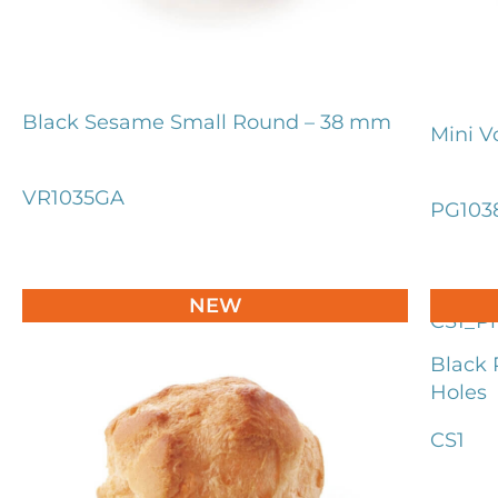
Black Sesame Small Round – 38 mm
Mini V
VR1035GA
PG103
NEW
Black 
Holes
CS1