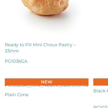
Ready to Fill Mini Choux Pastry –
33mm
PG1036GA
NEW
Black 
Plain Cone
PG103