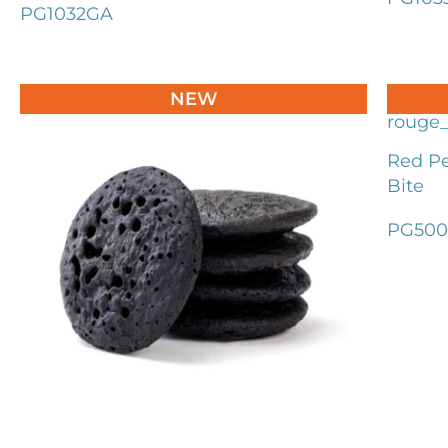
PG1032GA
NEW
Red Pe
Bite
PG50