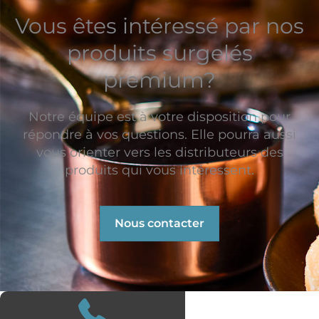
Vous êtes intéressé par nos
produits surgelés
premium?
Notre équipe est à votre disposition pour
répondre à vos questions. Elle pourra aussi
vous orienter vers les distributeurs des
produits qui vous intéressent.
Nous contacter