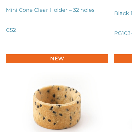
Mini Cone Clear Holder – 32 holes
Black 
CS2
PG103
NEW