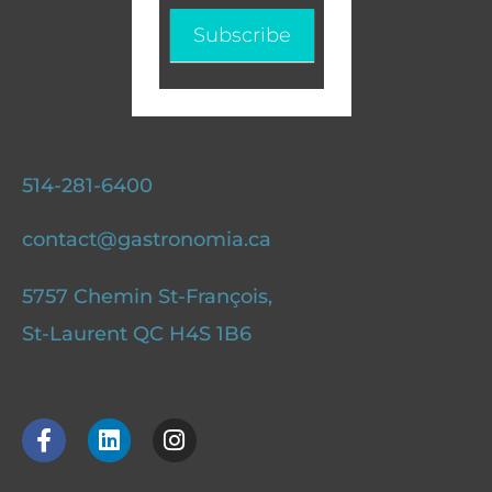
Subscribe
514-281-6400
contact@gastronomia.ca
5757 Chemin St-François,
St-Laurent QC H4S 1B6
F
L
I
a
i
n
c
n
s