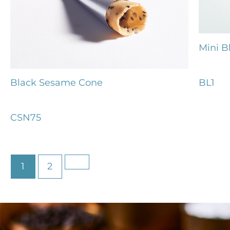
Mini Bl
BL1
Black Sesame Cone
CSN75
1
2