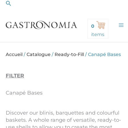
Search
Skip
to
content
0
items
Accueil
/
Catalogue
/
Ready-to-Fill
/
Canapé Bases
FILTER
Canapé Bases
Discover our blinis, barquettes and colourful
baskets. A whole range of versatile, ready-to-
use shells to allow you to create the most