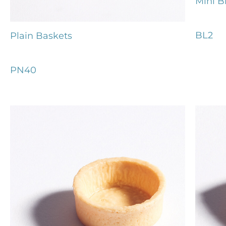
Mini Bl
BL2
Plain Baskets
PN40