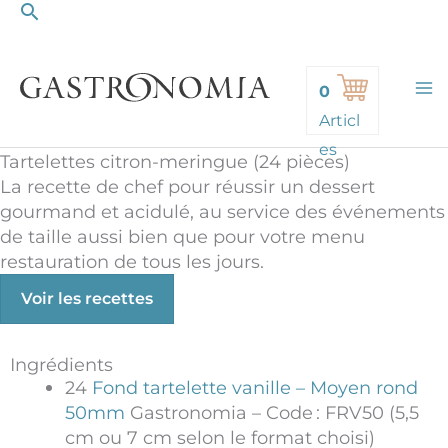
Rechercher
Aller
au
contenu
0
Articl
es
Tartelettes citron-meringue (24 pièces)
La recette de chef pour réussir un dessert
gourmand et acidulé, au service des événements
de taille aussi bien que pour votre menu
restauration de tous les jours.
Voir les recettes
Ingrédients
24
Fond tartelette vanille – Moyen rond
50mm
Gastronomia – Code : FRV50 (5,5
cm ou 7 cm selon le format choisi)