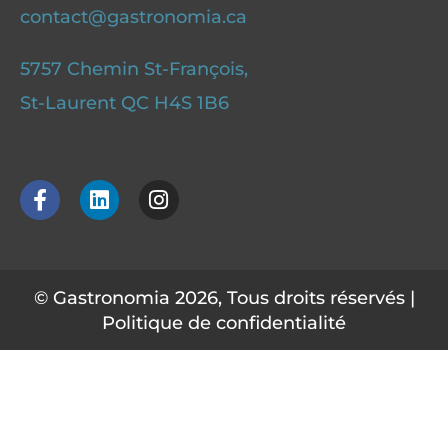
contact@gastronomia.ca
5757 Chemin St-François,
St-Laurent QC H4S 1B6
F
L
I
a
i
n
c
n
s
e
k
t
b
e
a
o
d
g
© Gastronomia 2026, Tous droits réservés |
o
i
r
Politique de confidentialité
k
n
a
-
m
f