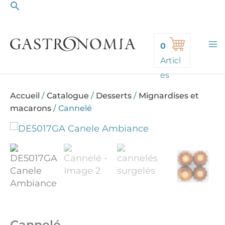
Rechercher
Aller
au
contenu
0
Articl
es
Accueil
/
Catalogue
/
Desserts
/
Mignardises et
macarons
/
Cannelé
Cannelé