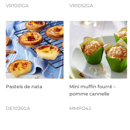
VR1051GA
VR1052GA
Pasteis de nata
Mini muffin fourré –
pomme cannelle
DE1026GA
MMPO42