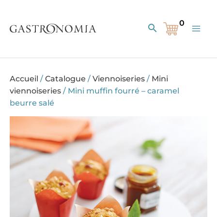
Aller
au
Rechercher
contenu
Accueil
/
Catalogue
/
Viennoiseries
/
Mini
viennoiseries
/
Mini muffin fourré – caramel
beurre salé