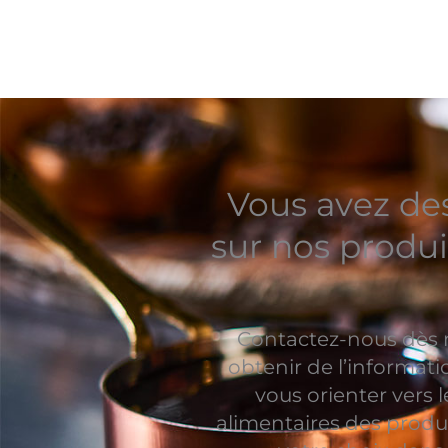
Vous avez de
sur nos produi
Contactez-nous dès
obtenir de l’informat
vous orienter vers l
alimentaires des produ