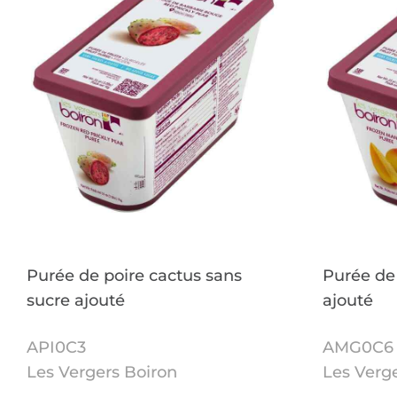
Purée de poire cactus sans
Purée de
sucre ajouté
ajouté
API0C3
AMG0C6
Les Vergers Boiron
Les Verg