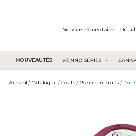
Aller
au
contenu
Service alimentaire
Détail
NOUVEAUTÉS
VIENNOISERIES
CANAP
Accueil
/
Catalogue
/
Fruits
/
Purées de fruits
/
Purée