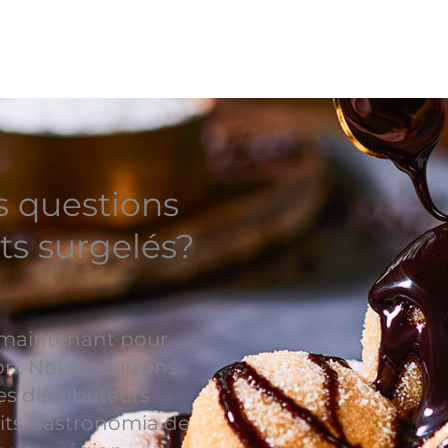
s questions
ts surgelés?
 maintenant pour
ion. Nous pourrons
es distributeurs
its Gastronomia de