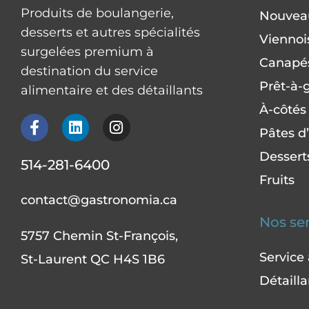
Produits de boulangerie,
Nouvea
desserts et autres spécialités
Viennoi
surgelées premium à
Canapés
destination du service
Prêt-à-g
alimentaire et des détaillants
À-côtés
F
L
I
Pâtes d’
a
i
n
c
n
s
Dessert
514-281-6400
e
k
t
b
e
a
Fruits
o
d
g
contact@gastronomia.ca
o
i
r
Nos se
k
n
a
5757 Chemin St-François,
-
m
f
Service
St-Laurent QC H4S 1B6
Détailla