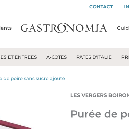
CONTACT
I
lants
Gui
ÉS ET ENTRÉES
À-CÔTÉS
PÂTES D'ITALIE
PR
 de poire sans sucre ajouté
LES VERGERS BOIRO
Purée de po