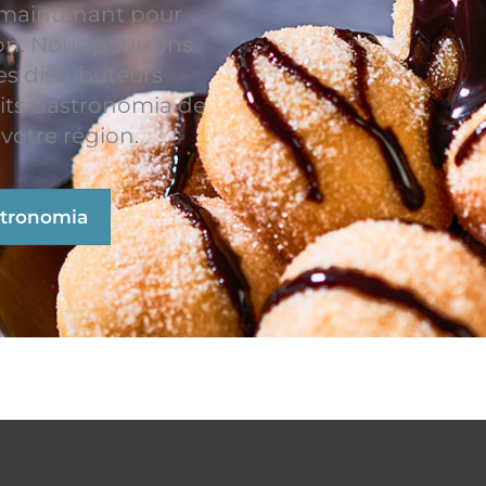
 maintenant pour
ion. Nous pourrons
es distributeurs
its Gastronomia de
votre région.
stronomia