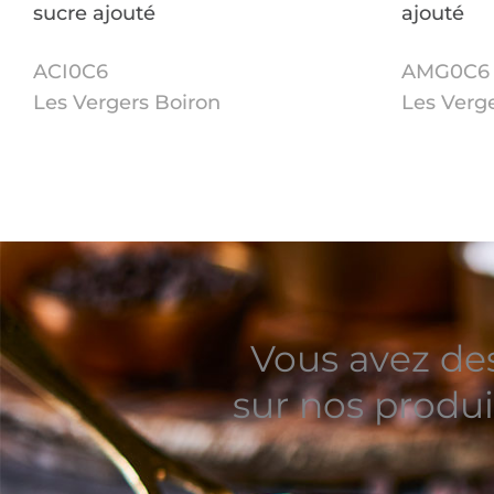
sucre ajouté
ajouté
ACI0C6
AMG0C6
Les Vergers Boiron
Les Verg
Vous avez de
sur nos produi