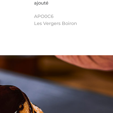
ajouté
APO0C6
Les Vergers Boiron