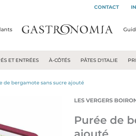
CONTACT
I
lants
Gui
ÉS ET ENTRÉES
À-CÔTÉS
PÂTES D'ITALIE
PR
e de bergamote sans sucre ajouté
LES VERGERS BOIRO
Purée de b
ajouté