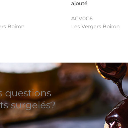
ajouté
ACV0C6
ers Boiron
Les Vergers Boiron
s questions
ts surgelés?