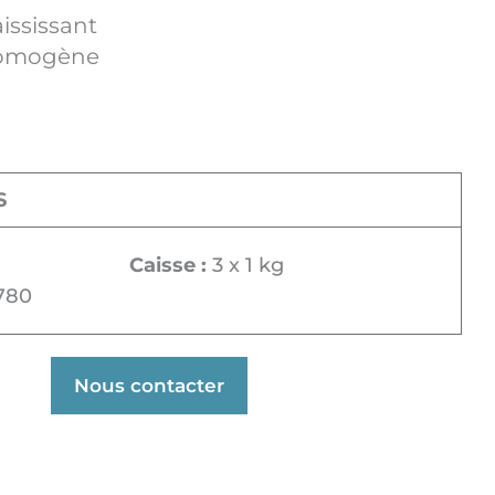
ississant
 homogène
S
Caisse :
3 x 1 kg
780
Nous contacter