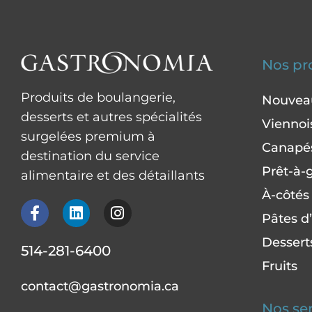
Nos pr
Produits de boulangerie,
Nouvea
desserts et autres spécialités
Viennoi
surgelées premium à
Canapés
destination du service
Prêt-à-g
alimentaire et des détaillants
À-côtés
F
L
I
Pâtes d’
a
i
n
c
n
s
Dessert
514-281-6400
e
k
t
b
e
a
Fruits
o
d
g
contact@gastronomia.ca
o
i
r
Nos se