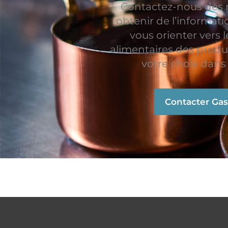
Contactez-nous dès
obtenir de l’informat
vous orienter vers l
alimentaires des produ
votre choix dans 
Contacter Ga