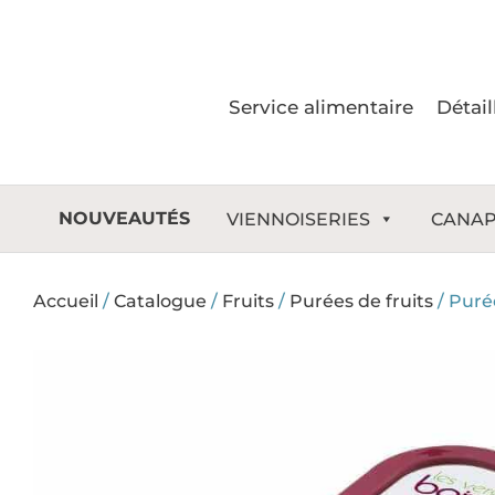
Aller
au
contenu
Service alimentaire
Détail
NOUVEAUTÉS
VIENNOISERIES
CANAP
Accueil
/
Catalogue
/
Fruits
/
Purées de fruits
/
Puré