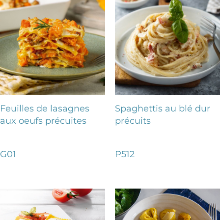
Feuilles de lasagnes
Spaghettis au blé dur
aux oeufs précuites
précuits
G01
P512