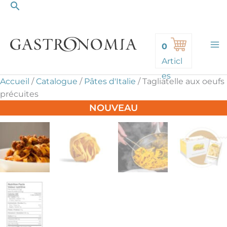
Rechercher
Aller
au
contenu
0
Articl
es
Accueil
/
Catalogue
/
Pâtes d'Italie
/
Tagliatelle aux oeufs
précuites
NOUVEAU