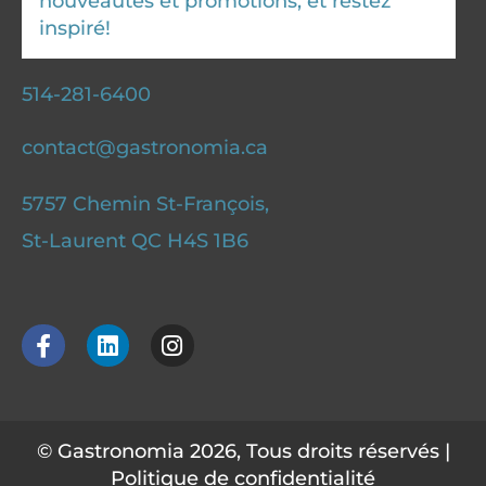
nouveautés et promotions, et restez
inspiré!
514-281-6400
contact@gastronomia.ca
5757 Chemin St-François,
St-Laurent QC H4S 1B6
F
L
I
a
i
n
c
n
s
e
k
t
b
e
a
o
d
g
© Gastronomia 2026, Tous droits réservés |
o
i
r
Politique de confidentialité