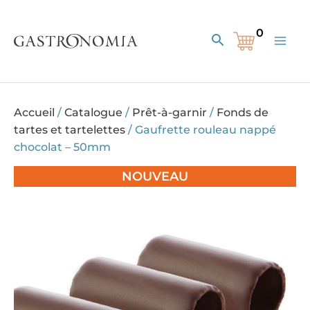
Aller
au
Rechercher
contenu
Accueil
/
Catalogue
/
Prêt-à-garnir
/
Fonds de
tartes et tartelettes
/
Gaufrette rouleau nappé
chocolat – 50mm
NOUVEAU