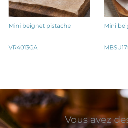
Mini beignet pistache
Mini bei
VR4013GA
MBSU17
Vous avez de