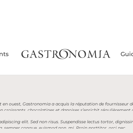
nts
Gui
est en ouest, Gastronomia a acquis la réputation de fournisseur d
 en croissants, chocolatines et danoises s’enrichit régulièreme
uvelles propositions salées et aussi de viennoiseries pur beurre,
ipiscing elit. Sed non risus. Suspendisse lectus tortor, dignissim
, semper congue, euismod non, mi. Proin porttitor, orci nec