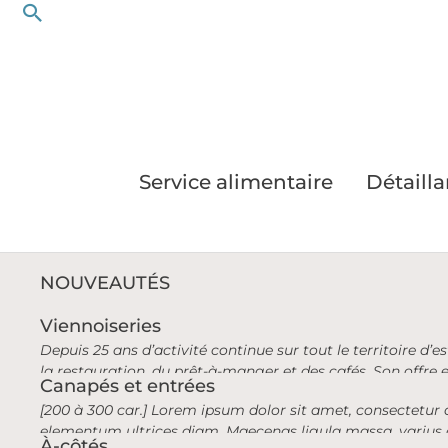
Rechercher
Aller
au
contenu
Service alimentaire
Détailla
NOUVEAUTÉS
Viennoiseries
Depuis 25 ans d’activité continue sur tout le territoire d’
la restauration, du prêt-à-manger et des cafés. Son offre
Canapés et entrées
offrons aussi toute une gamme de mini-viennoiseries, de no
[200 à 300 car.] Lorem ipsum dolor sit amet, consectetur ad
elementum ultrices diam. Maecenas ligula massa, varius a
À-côtés