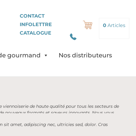
EN
CONTACT
INFOLETTRE
Rechercher
0
Articles
CATALOGUE
de gourmand
Nos distributeurs
e viennoiserie de haute qualité pour tous les secteurs de
nt de nouveaux formats et saveurs innovants. Nous vous
 prêtes à cuire.
 sit amet, adipiscing nec, ultricies sed, dolor. Cras