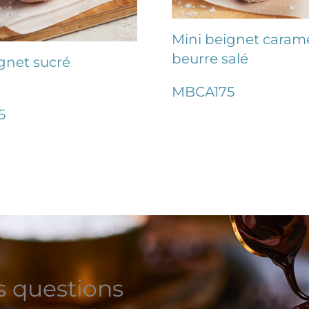
Mini beignet caram
beurre salé
gnet sucré
MBCA175
5
s questions