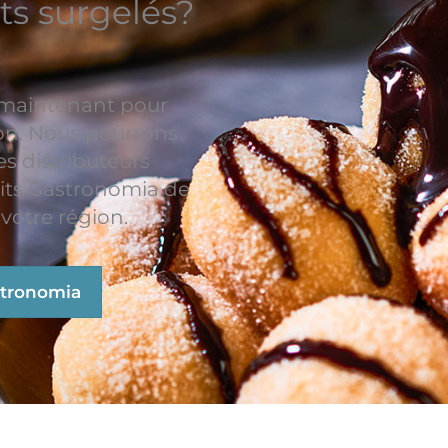
ts surgelés?
 maintenant pour
ion. Nous pourrons
es distributeurs
its Gastronomia de
votre région.
stronomia