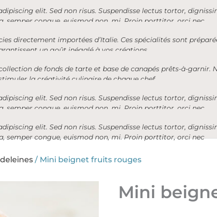
ipiscing elit. Sed non risus. Suspendisse lectus tortor, dignissim
, semper congue, euismod non, mi. Proin porttitor, orci nec
cies directement importées d’Italie. Ces spécialités sont prépar
 garantissent un goût inégalé à vos créations.
lection de fonds de tarte et base de canapés prêts-à-garnir. N
stimuler la créativité culinaire de chaque chef.
ipiscing elit. Sed non risus. Suspendisse lectus tortor, dignissim
, semper congue, euismod non, mi. Proin porttitor, orci nec
ipiscing elit. Sed non risus. Suspendisse lectus tortor, dignissim
, semper congue, euismod non, mi. Proin porttitor, orci nec
deleines
/
Mini beignet fruits rouges
Mini beigne