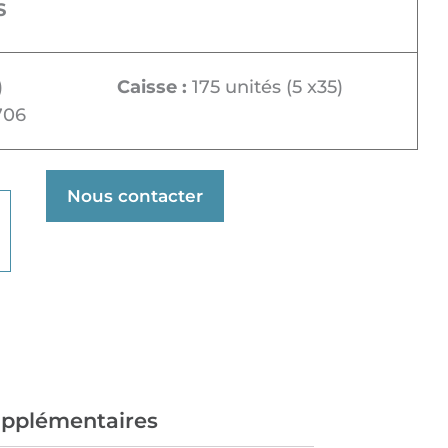
S
)
Caisse :
175 unités (5 x35)
706
Nous contacter
upplémentaires