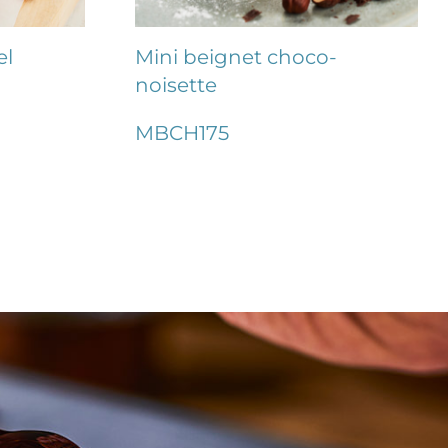
el
Mini beignet choco-
noisette
MBCH175