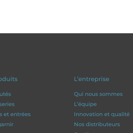
oduits
L’entreprise
utés
Qui nous sommes
series
L’équipe
 et entrées
Innovation et qualité
arnir
Nos distributeurs