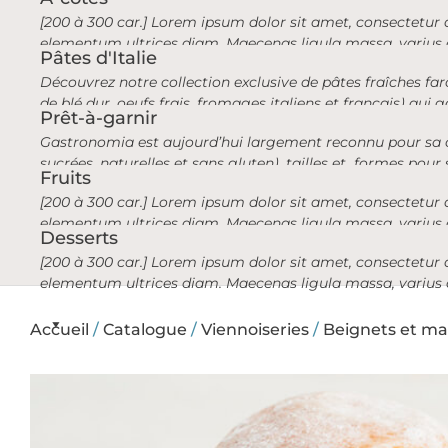
[200 à 300 car.] Lorem ipsum dolor sit amet, consectetur ad
elementum ultrices diam. Maecenas ligula massa, varius a
Pâtes d'Italie
Découvrez notre collection exclusive de pâtes fraîches far
de blé dur, oeufs frais, fromages italiens et français) qui
Prêt-à-garnir
Gastronomia est aujourd’hui largement reconnu pour sa col
sucrées, naturelles et sans gluten), tailles et formes pour 
Fruits
[200 à 300 car.] Lorem ipsum dolor sit amet, consectetur ad
elementum ultrices diam. Maecenas ligula massa, varius a
Desserts
[200 à 300 car.] Lorem ipsum dolor sit amet, consectetur ad
elementum ultrices diam. Maecenas ligula massa, varius a
Accueil
/
Catalogue
/
Viennoiseries
/
Beignets et ma