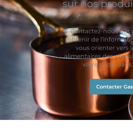
sur nos produi
Contactez-nous dès
obtenir de l’informat
vous orienter vers l
alimentaires des produ
votre choix dans 
Contacter Ga