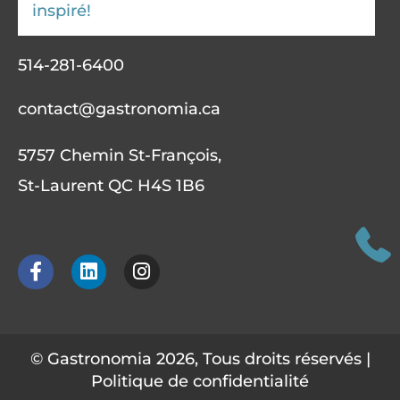
inspiré!
514-281-6400
contact@gastronomia.ca
5757 Chemin St-François,
St-Laurent QC H4S 1B6
F
L
I
a
i
n
c
n
s
e
k
t
b
e
a
o
d
g
© Gastronomia 2026, Tous droits réservés |
o
i
r
Politique de confidentialité