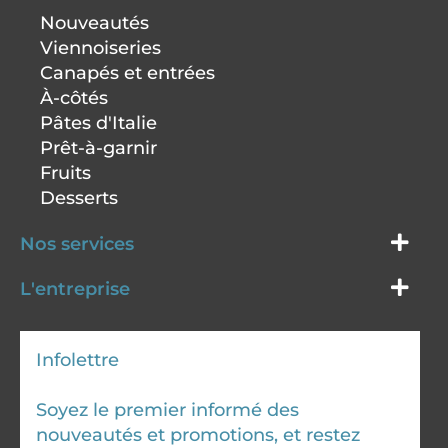
Nouveautés
Viennoiseries
Canapés et entrées
À-côtés
Pâtes d'Italie
Prêt-à-garnir
Fruits
Desserts
Nos services
L'entreprise
Infolettre
Soyez le premier informé des
nouveautés et promotions, et restez