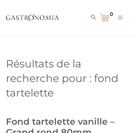
Aller
au
Rechercher
contenu
Résultats de la
recherche pour : fond
tartelette
Fond tartelette vanille –
Page
Page
Page
Grand rond 80mm